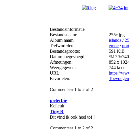
Bestandsinformatie
Bestandsnaam:
255c.jpg
Album naam:
islands
/
2
Trefwoorden:
emoe
/
port
Bestandsgrootte:
591 KiB
Datum toegevoegd:
%17 %740
Afmetingen:
852 x 1024
Weergegeven:
744 keer
URL:
https://ww
Favorieten:
Toevoegen 
Commentaar 1 to 2 of 2
pieterbie
Keileuk!
Tiny R
Dit vind ik ook heel tof !
Commentaar 1 to 2 of 2