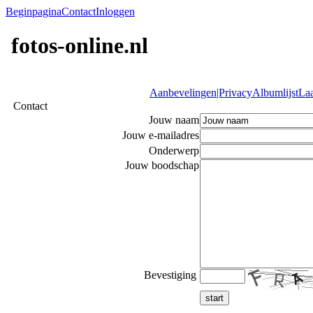
Beginpagina
Contact
Inloggen
fotos-online.nl
Aanbevelingen|Privacy
Albumlijst
Laa
Contact
Jouw naam
Jouw e-mailadres
Onderwerp
Jouw boodschap
Bevestiging
start