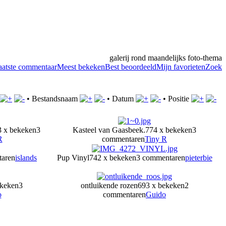
galerij rond maandelijks foto-thema
aatste commentaar
Meest bekeken
Best beoordeeld
Mijn favorieten
Zoek
•
Bestandsnaam
•
Datum
•
Positie
 x bekeken
3
Kasteel van Gaasbeek.
774 x bekeken
3
R
commentaren
Tiny R
taren
islands
Pup Vinyl
742 x bekeken
3 commentaren
pieterbie
ekeken
3
ontluikende rozen
693 x bekeken
2
o
commentaren
Guido