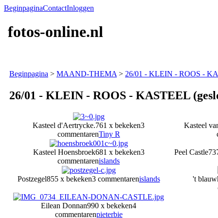
Beginpagina
Contact
Inloggen
fotos-online.nl
Beginpagina
>
MAAND-THEMA
>
26/01 - KLEIN - ROOS - KA
26/01 - KLEIN - ROOS - KASTEEL (gesl
Kasteel d'Aertrycke.
761 x bekeken
3
Kasteel va
commentaren
Tiny R
Kasteel Hoensbroek
681 x bekeken
3
Peel Castle
73
commentaren
islands
Postzegel
855 x bekeken
3 commentaren
islands
't blau
Eilean Donnan
990 x bekeken
4
commentaren
pieterbie