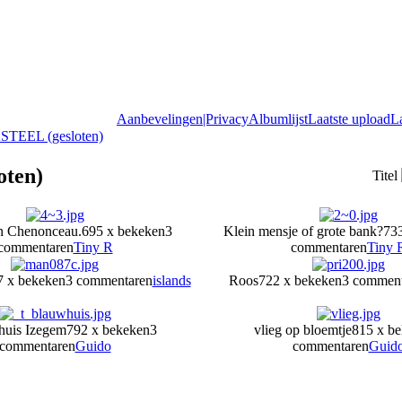
Aanbevelingen|Privacy
Albumlijst
Laatste upload
L
STEEL (gesloten)
oten)
Titel
n Chenonceau.
695 x bekeken
3
Klein mensje of grote bank?
733
commentaren
Tiny R
commentaren
Tiny 
7 x bekeken
3 commentaren
islands
Roos
722 x bekeken
3 commen
whuis Izegem
792 x bekeken
3
vlieg op bloemtje
815 x b
commentaren
Guido
commentaren
Guid