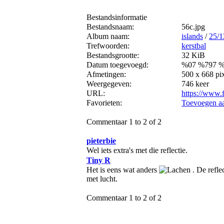
Bestandsinformatie
Bestandsnaam:
56c.jpg
Album naam:
islands
/
25/
Trefwoorden:
kerstbal
Bestandsgrootte:
32 KiB
Datum toegevoegd:
%07 %797 %
Afmetingen:
500 x 668 pi
Weergegeven:
746 keer
URL:
https://www.
Favorieten:
Toevoegen aa
Commentaar 1 to 2 of 2
pieterbie
Wel iets extra's met die reflectie.
Tiny R
Het is eens wat anders
. De refle
met lucht.
Commentaar 1 to 2 of 2