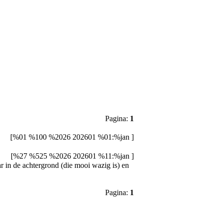
Pagina:
1
[%01 %100 %2026 202601 %01:%jan ]
[%27 %525 %2026 202601 %11:%jan ]
par in de achtergrond (die mooi wazig is) en
Pagina:
1