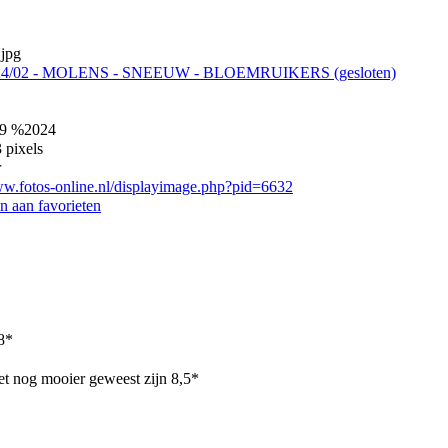
.jpg
24/02 - MOLENS - SNEEUW - BLOEMRUIKERS (gesloten)
9 %2024
 pixels
r
ww.fotos-online.nl/displayimage.php?pid=6632
 aan favorieten
8*
et nog mooier geweest zijn 8,5*