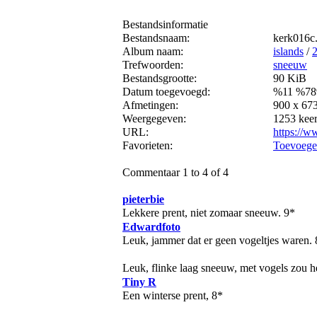
Bestandsinformatie
Bestandsnaam:
kerk016c
Album naam:
islands
/
Trefwoorden:
sneeuw
Bestandsgrootte:
90 KiB
Datum toegevoegd:
%11 %78
Afmetingen:
900 x 673
Weergegeven:
1253 kee
URL:
https://w
Favorieten:
Toevoegen
Commentaar 1 to 4 of 4
pieterbie
Lekkere prent, niet zomaar sneeuw. 9*
Edwardfoto
Leuk, jammer dat er geen vogeltjes waren. 
Leuk, flinke laag sneeuw, met vogels zou h
Tiny R
Een winterse prent, 8*