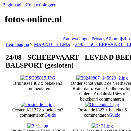
Beginpagina
Contact
Inloggen
fotos-online.nl
Aanbevelingen|Privacy
Albumlijst
Laa
Beginpagina
>
MAAND-THEMA
>
24/08 - SCHEEPVAART - L
24/08 - SCHEEPVAART - LEVEND BEE
BALSPORT (gesloten)
Bruinisse
1482 x bekeken
3
Onder schot vanuit de Veerhave
commentaren
Rotterdam. Vanaf Gallioenschi
Galeon Andalusia
1566 x
bekeken
4 commentaren
Oostend-2
1272 x bekeken
3
Oostende
1823 x bekeken
5
commentaren
Guido
commentaren
Guido