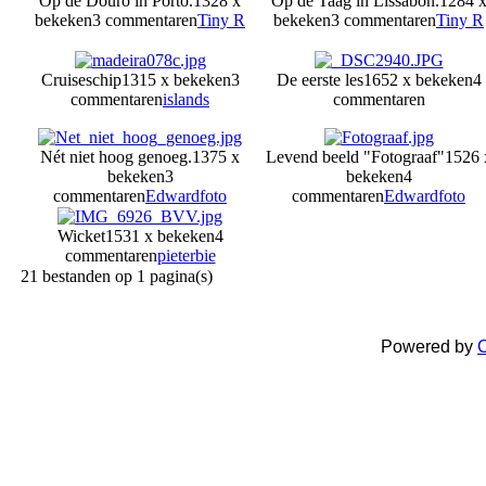
Op de Douro in Porto.
1328 x
Op de Taag in Lissabon.
1284 
bekeken
3 commentaren
Tiny R
bekeken
3 commentaren
Tiny R
Cruiseschip
1315 x bekeken
3
De eerste les
1652 x bekeken
4
commentaren
islands
commentaren
Nét niet hoog genoeg.
1375 x
Levend beeld "Fotograaf"
1526 
bekeken
3
bekeken
4
commentaren
Edwardfoto
commentaren
Edwardfoto
Wicket
1531 x bekeken
4
commentaren
pieterbie
21 bestanden op 1 pagina(s)
Powered by
C