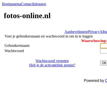
Beginpagina
Contact
Inloggen
fotos-online.nl
Aanbevelingen|Privacy
Albu
Voer je gebruikersnaam en wachtwoord in om in te loggen
Waarschuwing: 
Gebruikersnaam
Wachtwoord
Wachtwoord vergeten
OK
Heb je de activatielink gemist?
Powered by
C