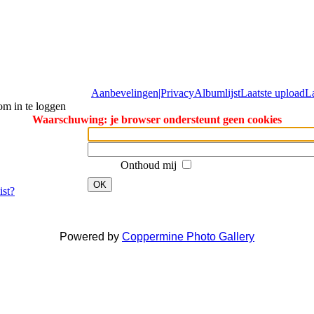
Aanbevelingen|Privacy
Albumlijst
Laatste upload
L
om in te loggen
Waarschuwing: je browser ondersteunt geen cookies
Onthoud mij
OK
ist?
Powered by
Coppermine Photo Gallery