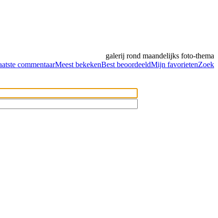
galerij rond maandelijks foto-thema
aatste commentaar
Meest bekeken
Best beoordeeld
Mijn favorieten
Zoek