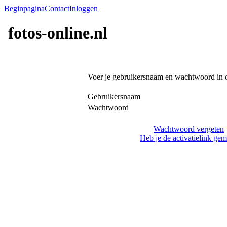
Beginpagina
Contact
Inloggen
fotos-online.nl
Voer je gebruikersnaam en wachtwoord in 
Gebruikersnaam
Wachtwoord
Wachtwoord vergeten
Heb je de activatielink gem