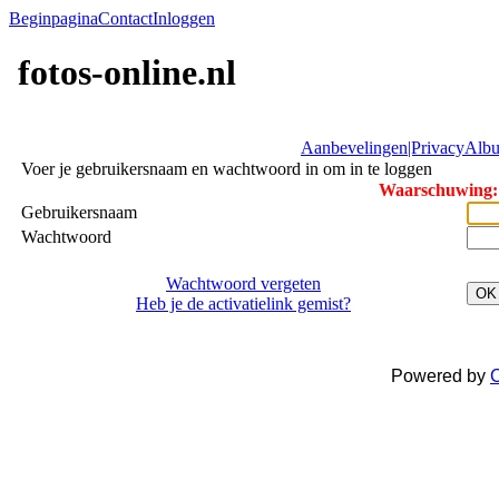
Beginpagina
Contact
Inloggen
fotos-online.nl
Aanbevelingen|Privacy
Albu
Voer je gebruikersnaam en wachtwoord in om in te loggen
Waarschuwing: 
Gebruikersnaam
Wachtwoord
Wachtwoord vergeten
OK
Heb je de activatielink gemist?
Powered by
C