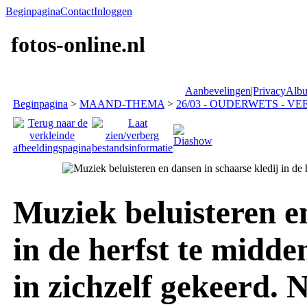
Beginpagina
Contact
Inloggen
fotos-online.nl
Aanbevelingen|Privacy
Albu
Beginpagina
>
MAAND-THEMA
>
26/03 - OUDERWETS - VEE
Muziek beluisteren en
in de herfst te midde
in zichzelf gekeerd.