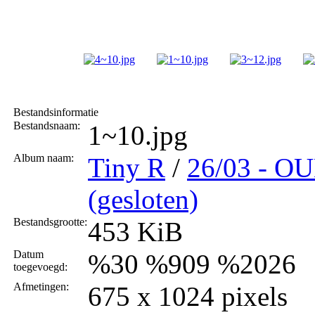
Bestandsinformatie
Bestandsnaam:
1~10.jpg
Album naam:
Tiny R
/
26/03 - 
(gesloten)
Bestandsgrootte:
453 KiB
Datum
%30 %909 %2026
toegevoegd:
Afmetingen:
675 x 1024 pixels