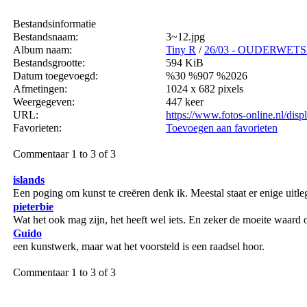
Bestandsinformatie
Bestandsnaam:
3~12.jpg
Album naam:
Tiny R
/
26/03 - OUDERWETS 
Bestandsgrootte:
594 KiB
Datum toegevoegd:
%30 %907 %2026
Afmetingen:
1024 x 682 pixels
Weergegeven:
447 keer
URL:
https://www.fotos-online.nl/di
Favorieten:
Toevoegen aan favorieten
Commentaar 1 to 3 of 3
islands
Een poging om kunst te creëren denk ik. Meestal staat er enige uitl
pieterbie
Wat het ook mag zijn, het heeft wel iets. En zeker de moeite waard 
Guido
een kunstwerk, maar wat het voorsteld is een raadsel hoor.
Commentaar 1 to 3 of 3