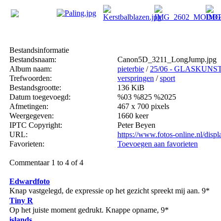
Bestandsinformatie
Bestandsnaam:
Canon5D_3211_LongJump.jpg
Album naam:
pieterbie
/
25/06 - GLASKUNST 
Trefwoorden:
verspringen
/
sport
Bestandsgrootte:
136 KiB
Datum toegevoegd:
%03 %825 %2025
Afmetingen:
467 x 700 pixels
Weergegeven:
1660 keer
IPTC Copyright:
Peter Beyen
URL:
https://www.fotos-online.nl/dis
Favorieten:
Toevoegen aan favorieten
Commentaar 1 to 4 of 4
Edwardfoto
Knap vastgelegd, de expressie op het gezicht spreekt mij aan. 9*
Tiny R
Op het juiste moment gedrukt. Knappe opname, 9*
islands