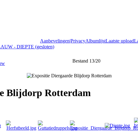
Aanbevelingen|Privacy
Albumlijst
Laatste upload
L
AUW - DIEPTE (gesloten)
Bestand 13/20
de Blijdorp Rotterdam