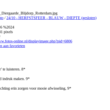
e_Diergaarde_Blijdorp_Rotterdam.jpg
to
/
24/10 - HERFSTSFEER - BLAUW - DIEPTE (gesloten)
6 %2024
1 pixels
r
ww.fotos-online.nl/displayimage.php?pid=6806
n aan favorieten
' te luisteren. 8*
ld indruk maken. 9*
chting erin zorgen voor mooie afwisseling, 9*