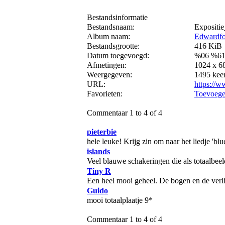
Bestandsinformatie
Bestandsnaam:
Expositi
Album naam:
Edwardfo
Bestandsgrootte:
416 KiB
Datum toegevoegd:
%06 %61
Afmetingen:
1024 x 68
Weergegeven:
1495 kee
URL:
https://w
Favorieten:
Toevoege
Commentaar 1 to 4 of 4
pieterbie
hele leuke! Krijg zin om naar het liedje 'blue
islands
Veel blauwe schakeringen die als totaalbee
Tiny R
Een heel mooi geheel. De bogen en de verli
Guido
mooi totaalplaatje 9*
Commentaar 1 to 4 of 4