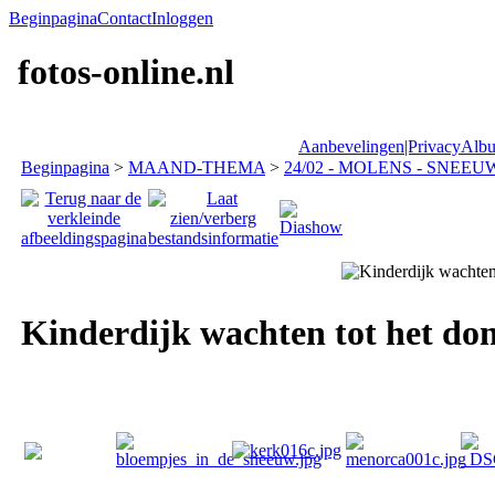
Beginpagina
Contact
Inloggen
fotos-online.nl
Aanbevelingen|Privacy
Albu
Beginpagina
>
MAAND-THEMA
>
24/02 - MOLENS - SNEEUW
Kinderdijk wachten tot het donk