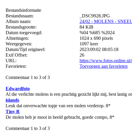
Bestandsinformatie
Bestandsnaam:
_DSC9928.JPG
Album naam:
24/02 - MOLENS - SNEE
Bestandsgrootte:
84 KiB
Datum toegevoegd:
%04 %685 %2024
Afmetingen:
1024 x 690 pixels
Weergegeven:
1097 keer
Datum/Tijd origineel:
2023:09:02 08:05:18
Exif Offset:
26
URL:
https://www.fotos-online.n
Favorieten:
Toevoegen aan favorieten
Commentaar 1 to 3 of 3
Edwardfoto
Al die verlichte molens is een prachtig gezicht lijkt mij, best lastig 
islands
Leuk dat onverwachte topje van een molen verderop. 8*
Tiny R
De molen heb je mooi in beeld gebracht, goede compo, 8*
Commentaar 1 to 3 of 3