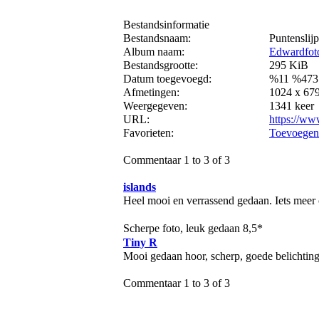
Bestandsinformatie
Bestandsnaam:
Puntenslijp
Album naam:
Edwardfot
Bestandsgrootte:
295 KiB
Datum toegevoegd:
%11 %473
Afmetingen:
1024 x 679
Weergegeven:
1341 keer
URL:
https://ww
Favorieten:
Toevoegen 
Commentaar 1 to 3 of 3
islands
Heel mooi en verrassend gedaan. Iets meer
Scherpe foto, leuk gedaan 8,5*
Tiny R
Mooi gedaan hoor, scherp, goede belichting
Commentaar 1 to 3 of 3