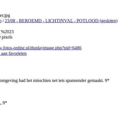
er.jpg
o
/
23/08 - BEROEMD - LICHTINVAL - POTLOOD (gesloten)
 %2023
 pixels
w.fotos-online.nl/displayimage.php?pid=6486
aan favorieten
 omgeving had het misschien net iets spannender gemaakt. 9*
, 9*