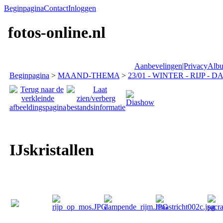
Beginpagina
Contact
Inloggen
fotos-online.nl
Aanbevelingen|Privacy
Albu
Beginpagina
>
MAAND-THEMA
>
23/01 - WINTER - RIJP - 
IJskristallen