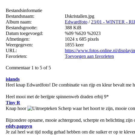
Bestandsinformatie
Bestandsnaam:
IJskristallen.jpg
Album naam:
Edwardfoto
/
23/01 - WINTER - RI
Bestandsgrootte:
388 KiB
Datum toegevoegd:
%09 %620 %2023
Afmetingen:
1024 x 685 pixels
Weergegeven:
1855 keer
URL:
https://www.fotos-online.nl/displa
Favorieten:
Toevoegen aan favorieten
Commentaar 1 to 5 of 5
islands
Heel knap Edwardfoto! De combinatie van rijp en kleur bevalt me h
Heel mooi met de berijpte spinnenweb draden erbij 9*
Tiny R
Knap hoor
Scherp waar het hoort te zijn, mooie co
Bijzondere opname, mooie achtergrond, scherpte en belichting zijn
eddy.pappyn
Je zal heel wat tijd nodig gehad hebben om die suiker er op te kleve