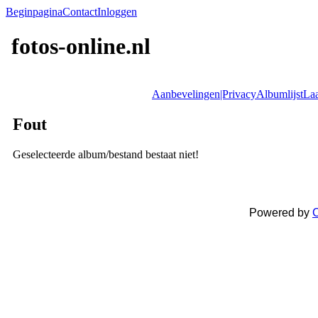
Beginpagina
Contact
Inloggen
fotos-online.nl
Aanbevelingen|Privacy
Albumlijst
Laa
Fout
Geselecteerde album/bestand bestaat niet!
Powered by
C