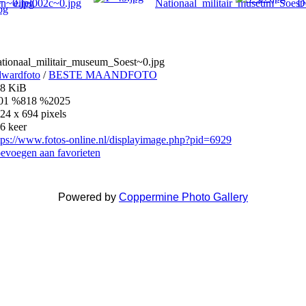
tionaal_militair_museum_Soest~0.jpg
wardfoto
/
BESTE MAANDFOTO
8 KiB
01 %818 %2025
24 x 694 pixels
6 keer
tps://www.fotos-online.nl/displayimage.php?pid=6929
evoegen aan favorieten
Powered by
Coppermine Photo Gallery