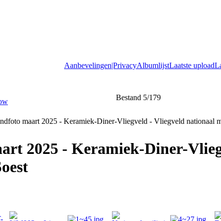
Aanbevelingen|Privacy
Albumlijst
Laatste upload
L
Bestand 5/179
rt 2025 - Keramiek-Diner-Vliegv
oest