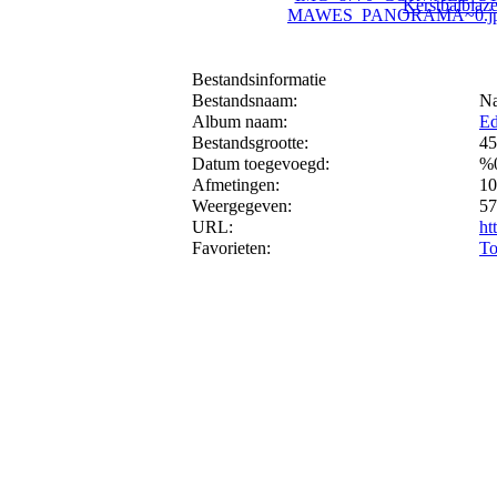
Bestandsinformatie
Bestandsnaam:
Na
Album naam:
Ed
Bestandsgrootte:
45
Datum toegevoegd:
%
Afmetingen:
10
Weergegeven:
57
URL:
ht
Favorieten:
To