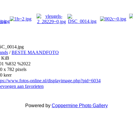
C_0014.jpg
lands
/
BESTE MAANDFOTO
 KiB
01 %832 %2022
0 x 782 pixels
0 keer
tps://www.fotos-online.nl/displayimage.php?pid=6034
evoegen aan favorieten
Powered by
Coppermine Photo Gallery