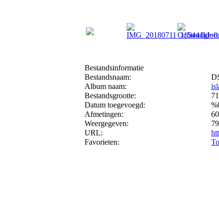
Bestandsinformatie
Bestandsnaam:
DS
Album naam:
is
Bestandsgrootte:
71
Datum toegevoegd:
%
Afmetingen:
60
Weergegeven:
79
URL:
ht
Favorieten:
To