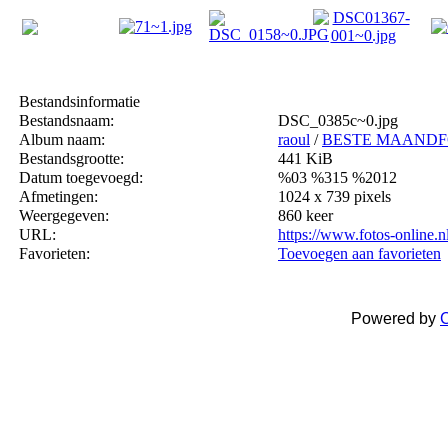
Bestandsinformatie
Bestandsnaam:
DSC_0385c~0.jpg
Album naam:
raoul
/
BESTE MAAND
Bestandsgrootte:
441 KiB
Datum toegevoegd:
%03 %315 %2012
Afmetingen:
1024 x 739 pixels
Weergegeven:
860 keer
URL:
https://www.fotos-online.
Favorieten:
Toevoegen aan favorieten
Powered by
C