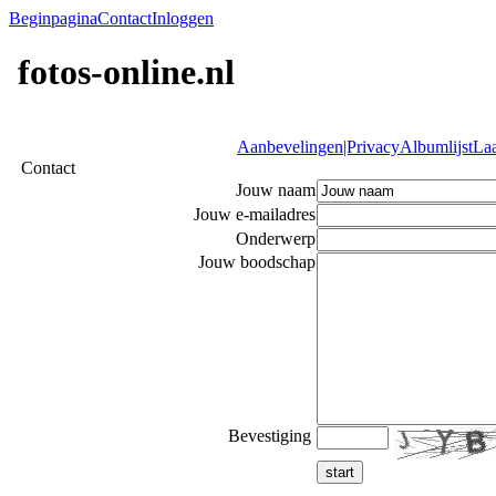
Beginpagina
Contact
Inloggen
fotos-online.nl
Aanbevelingen|Privacy
Albumlijst
Laa
Contact
Jouw naam
Jouw e-mailadres
Onderwerp
Jouw boodschap
Bevestiging
start