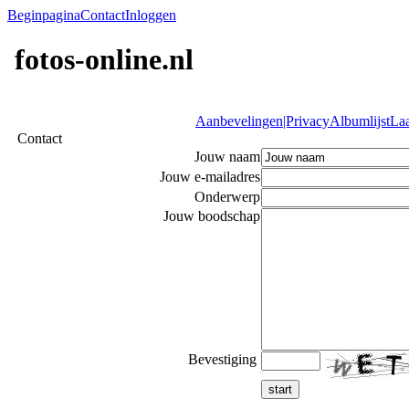
Beginpagina
Contact
Inloggen
fotos-online.nl
Aanbevelingen|Privacy
Albumlijst
Laa
Contact
Jouw naam
Jouw e-mailadres
Onderwerp
Jouw boodschap
Bevestiging
start